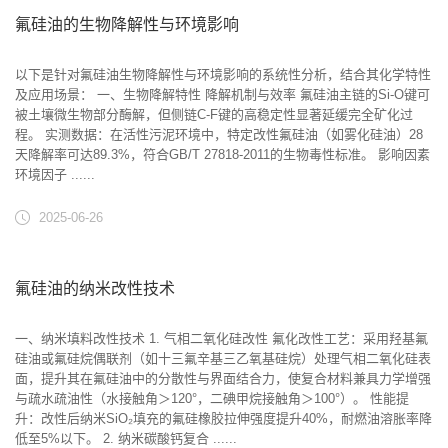
氟硅油的生物降解性与环境影响
以下是针对氟硅油生物降解性与环境影响的系统性分析，结合其化学特性
及应用场景： 一、生物降解特性 ‌降解机制与效率‌ 氟硅油主链的Si-O键可
被土壤微生物部分酶解，但侧链C-F键的高稳定性显著延缓完全矿化过
程。 ‌实测数据‌：在活性污泥环境中，特定改性氟硅油（如雾化硅油）28
天降解率可达89.3%，符合GB/T 27818-2011的生物毒性标准。 ‌影响因素‌
‌环境因子‌ ‌......
2025-06-26
氟硅油的纳米改性技术
一、纳米填料改性技术 1. ‌气相二氧化硅改性‌ ‌氟化改性工艺‌：采用羟基氟
硅油或氟硅烷偶联剂（如十三氟辛基三乙氧基硅烷）处理气相二氧化硅表
面，提升其在氟硅油中的分散性与界面结合力，使复合材料兼具力学增强
与疏水疏油性（水接触角＞120°，二碘甲烷接触角＞100°）。 ‌性能提
升‌：改性后纳米SiO₂填充的氟硅橡胶拉伸强度提升40%，耐燃油溶胀率降
低至5%以下。 2. ‌纳米碳酸钙复合‌ ......