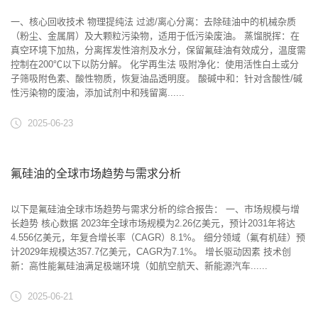
一、核心回收技术‌ ‌物理提纯法‌ ‌过滤/离心分离‌：去除硅油中的机械杂质
（粉尘、金属屑）及大颗粒污染物，适用于低污染废油。 ‌蒸馏脱挥‌：在
真空环境下加热，分离挥发性溶剂及水分，保留氟硅油有效成分，温度需
控制在200℃以下以防分解。 ‌化学再生法‌ ‌吸附净化‌：使用活性白土或分
子筛吸附色素、酸性物质，恢复油品透明度。 ‌酸碱中和‌：针对含酸性/碱
性污染物的废油，添加试剂中和残留离......
2025-06-23
氟硅油的全球市场趋势与需求分析
以下是氟硅油全球市场趋势与需求分析的综合报告： 一、市场规模与增
长趋势‌ ‌核心数据‌ 2023年全球市场规模为‌2.26亿美元‌，预计2031年将达‌
4.556亿美元‌，年复合增长率（CAGR）‌8.1%‌。 细分领域（氟有机硅）预
计2029年规模达‌357.7亿美元‌，CAGR为‌7.1%‌。 ‌增长驱动因素‌ ‌技术创
新‌：高性能氟硅油满足极端环境（如航空航天、新能源汽车......
2025-06-21