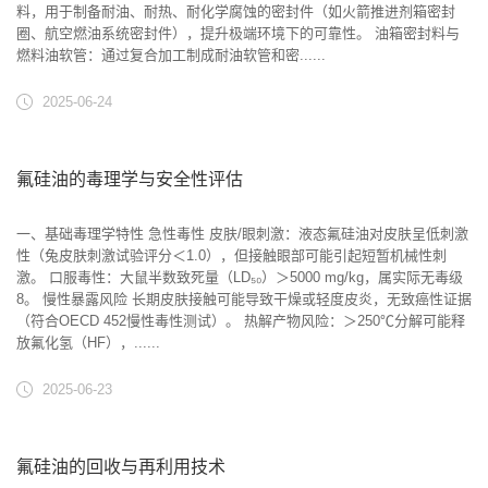
料，用于制备耐油、耐热、耐化学腐蚀的密封件（如火箭推进剂箱密封
圈、航空燃油系统密封件），提升极端环境下的可靠性。 ‌油箱密封料与
燃料油软管‌：通过复合加工制成耐油软管和密......
2025-06-24
氟硅油的毒理学与安全性评估
一、基础毒理学特性‌ ‌急性毒性‌ ‌皮肤/眼刺激‌：液态氟硅油对皮肤呈低刺激
性（兔皮肤刺激试验评分＜1.0），但接触眼部可能引起短暂机械性刺
激。 ‌口服毒性‌：大鼠半数致死量（LD₅₀）＞5000 mg/kg，属实际无毒级
8。 ‌慢性暴露风险‌ 长期皮肤接触可能导致干燥或轻度皮炎，无致癌性证据
（符合OECD 452慢性毒性测试）。 热解产物风险：＞250℃分解可能释
放氟化氢（HF），......
2025-06-23
氟硅油的回收与再利用技术