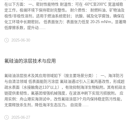
在以下方面： 一、密封性能特性 ‌耐温性‌：可在 ‌-60℃至200℃‌ 宽温域稳
定工作，极端环境下保持密封完整性。 ‌耐介质性‌： 耐燃料油、矿物油及
极性/非极性溶剂，适用于燃油系统密封； 抗酸、碱及化学腐蚀，确保在
化工环境中长期密封。 ‌低表面张力‌：表面张力低至 ‌20-25 mN/m‌，显著降
低摩擦系数，提升动......
2025-06-30
氟硅油的涂层技术与应用
氟硅油涂层技术及其应用领域如下（按主要场景分类）： ‌一、海洋防污
与自清洁领域‌ ‌低表面能防污涂层‌ 氟硅油通过引入三氟丙基改性，形成超
疏水表面（水接触角达110°以上），有效抑制海洋生物粘附。其有机硅主
链提供柔韧性，氟基团增强机械强度，在波浪冲刷下实现污损脱附。 ‌应
用实例‌：舟山港实海测试中，改性氟硅涂层3个月内保持稳定防污性能，
无需释放杀生剂，降低海洋生态压力。 ‌自润滑......
2025-06-27