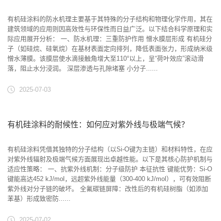
有机硅涂料的防水机理主要基于其特殊的分子结构和物理化学作用，其在
建筑领域的应用则因高效性与环保性而日益广泛。以下结合科学原理和实
际应用展开分析： 一、防水机理：三重防护作用 ‌憎水膜层形成‌ 有机硅分
子（如硅烷、硅氧烷）在基材表面定向排列，降低表面张力，形成纳米级
憎水薄膜。该膜层使水滴接触角增大至110°以上，呈“荷叶效应”滚动滑
落，阻止水分浸润‌。 深层渗透与孔隙堵塞‌ 小分子......
2025-07-03
有机硅涂料的耐候性：如何应对紫外线与极端气候？
有机硅涂料凭借其独特的分子结构（以Si-O键为主链）和材料特性，在应
对紫外线辐射及极端气候方面展现出卓越性能。以下是其核心防护机制与
适应性策略： 一、抗紫外线机制：分子级防护‌ ‌本征抗性‌ ‌键能优势‌：Si-O
键能高达452 kJ/mol，远超紫外线能量（300-400 kJ/mol），可有效阻断
紫外线对分子链的破坏‌。 ‌全氟碳链屏障‌：改性后的有机硅树脂（如添加
苯基）形成致密防......
2025-07-02