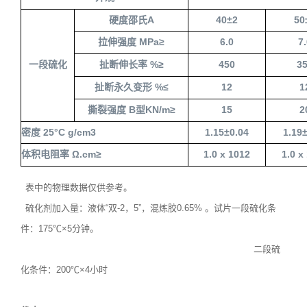
硬度邵氏
A
40
±
2
50
拉伸强度
MPa
≥
6.0
7.
一段硫化
扯断伸长率
%
≥
450
3
扯断永久变形
%
≤
12
1
撕裂强度
B
型
KN/m
≥
15
2
密度
25
°
C g/cm3
1.15
±
0.04
1.19
体积电阻率
Ω.cm
≥
1.0 x 10
1
2
1.0 x
表中的物理数据仅供参考。
硫化剂加入量：液体“双
-2
，
5
”，混炼胶
0.65%
。试片一段硫化条
件：
175
℃×
5
分钟。
二段硫
化条件：
200
℃×
4
小时