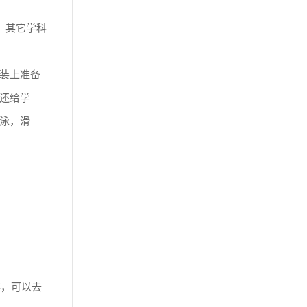
。其它学科
装上准备
还给学
泳，滑
作，可以去