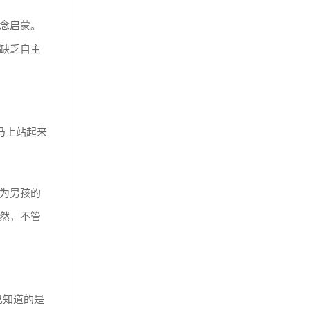
念启蒙。
缺乏自主
马上站起来
为男孩的
然，不管
己知道的是