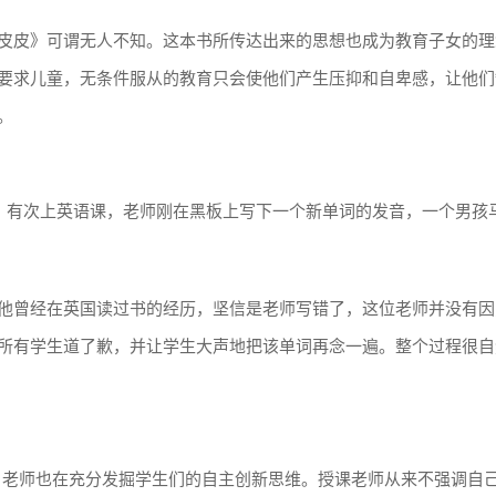
皮皮》可谓无人不知。这本书所传达出来的思想也成为教育子女的理
要求儿童，无条件服从的教育只会使他们产生压抑和自卑感，让他们
要。
。有次上英语课，老师刚在黑板上写下一个新单词的发音，一个男孩
他曾经在英国读过书的经历，坚信是老师写错了，这位老师并没有因
所有学生道了歉，并让学生大声地把该单词再念一遍。整个过程很自
，老师也在充分发掘学生们的自主创新思维。授课老师从来不强调自