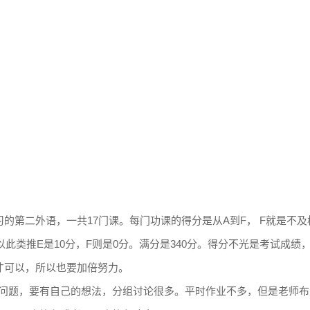
的第二外语，一共17门课。每门功课的得分是从A到F， F就是不及
分，以此类推E是10分，F则是0分。满分是340分。得分不光是考试成绩
才可以，所以也要加倍努力。
问题，要有自己的想法，分组讨论很多。平时作业不多，但是老师布