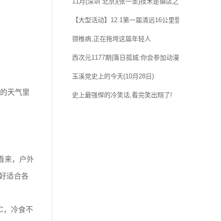
11月(深圳 北京)(张一圣)技术是镇店之宝!他的正骨
【大型活动】12.1第一届清远16公里暨田野绿世界
颈椎病,正在拖垮这届年轻人
西次元1177期|落日孤城:你会参加动漫社团还是选择
玉溪党史上的今天(10月28日)
度的天气里
史上最强悍的冷笑话,看完笑出翔了!
看来，户外
备好适合各
C，冷食不