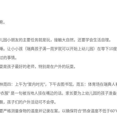
育。
儿园小朋友的主要任务就是玩，接触大自然，还要学会生活自理。
睡。让小小孩（瑞典孩子满一周岁就可以开始上幼儿园）在零下10
过的事情。
耍是孩子最好的老师，特别是在户外的玩耍。
林周四：上午为“室内时光”，下午去图书馆。周五：体育场在瑞典人
衣服” 是一句被当地人挂在嘴边的话。家长要为上幼儿园的孩子准
飘，孩子们的户外活动可不会停。
严格测量食物的温度并记录在案，以确保符合“热食温度不低于60°