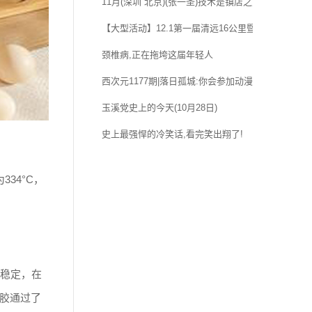
11月(深圳 北京)(张一圣)技术是镇店之宝!他的正骨
【大型活动】12.1第一届清远16公里暨田野绿世界
颈椎病,正在拖垮这届年轻人
西次元1177期|落日孤城:你会参加动漫社团还是选择
玉溪党史上的今天(10月28日)
史上最强悍的冷笑话,看完笑出翔了!
34°C，
能稳定，在
胶通过了