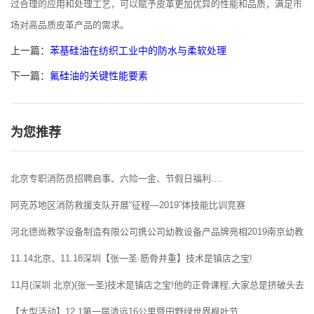
过合理的应用和处理工艺，可以赋予皮革更加优异的性能和品质，满足市
场对高品质皮革产品的需求。
上一篇：
苯基硅油在纺织工业中的防水与柔软处理
下一篇：
氟硅油的关键性能要素
为您推荐
北京专职消防员招聘启事、六险一金、节假日福利....
阿克苏地区消防救援支队开展“征程—2019”体技能比训竞赛
河北德尚教学设备制造有限公司携公司幼教设备产品牌亮相2019南京幼教展
11.14北京、11.18深圳【张一圣·筋骨并重】技术是镇店之宝!
11月(深圳 北京)(张一圣)技术是镇店之宝!他的正骨课程,大家总是挤破头去学
【大型活动】12.1第一届清远16公里暨田野绿世界枫叶节