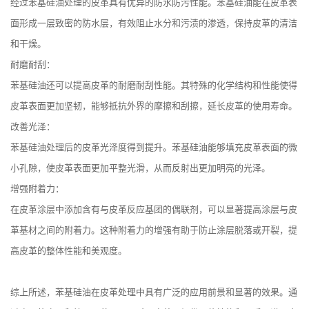
经过苯基硅油处理的皮革具有优异的防水防污性能。苯基硅油能在皮革表
面形成一层致密的防水层，有效阻止水分和污渍的渗透，保持皮革的清洁
和干燥。
耐磨耐刮：
苯基硅油还可以提高皮革的耐磨耐刮性能。其特殊的化学结构和性能使得
皮革表面更加坚韧，能够抵抗外界的摩擦和刮擦，延长皮革的使用寿命。
改善光泽：
苯基硅油处理后的皮革光泽度得到提升。苯基硅油能够填充皮革表面的微
小孔隙，使皮革表面更加平整光滑，从而反射出更加明亮的光泽。
增强附着力：
在皮革涂层中添加含有与皮革反应基团的偶联剂，可以显著提高涂层与皮
革基材之间的附着力。这种附着力的增强有助于防止涂层脱落或开裂，提
高皮革的整体性能和美观度。
综上所述，苯基硅油在皮革处理中具有广泛的应用前景和显著的效果。通